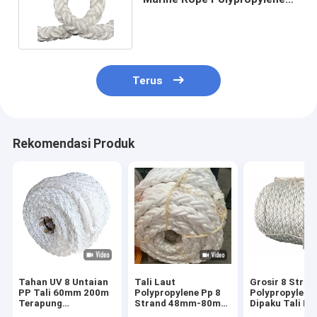
Pp Mooring Rope 65mm
Terus
Rekomendasi Produk
Tahan UV 8 Untaian
Tali Laut
Grosir 8 Stran
PP Tali 60mm 200m
Polypropylene Pp 8
Polypropylene
Terapung
Strand 48mm-80mm
Dipaku Tali Ma
Polypropylene
Warna Putih Dengan
Mooring untuk