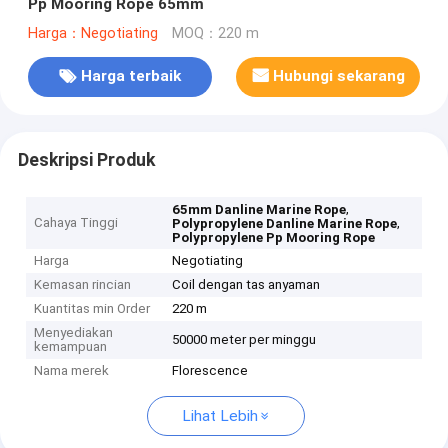
Pp Mooring Rope 65mm
Harga：Negotiating
MOQ：220 m
Harga terbaik
Hubungi sekarang
Deskripsi Produk
,
65mm Danline Marine Rope
Cahaya Tinggi
,
Polypropylene Danline Marine Rope
Polypropylene Pp Mooring Rope
Harga
Negotiating
Kemasan rincian
Coil dengan tas anyaman
Kuantitas min Order
220 m
Menyediakan
50000 meter per minggu
kemampuan
Nama merek
Florescence
Lihat Lebih