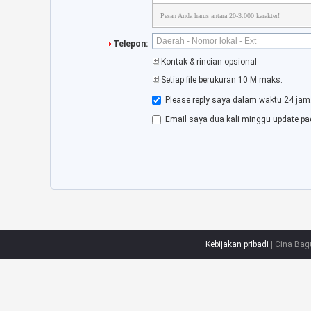
Pesan Anda harus antara 20-3.000 karakter!
Telepon:
Kontak & rincian opsional
Setiap file berukuran 10 M maks.
Please reply saya dalam waktu 24 jam
Email saya dua kali minggu update pa
Kebijakan pribadi
| Cina Bag