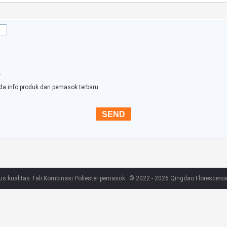
.
da info produk dan pemasok terbaru.
us kualitas Tali Kombinasi Poliester pemasok.
© 2022 - 2026 Qingdao Florescence C