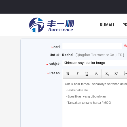
RUMAH
P
Ma
dari:
Untuk:
Rachel
(
Qingdao Florescence Co., LTD.
)
Subjek:
Pesan: