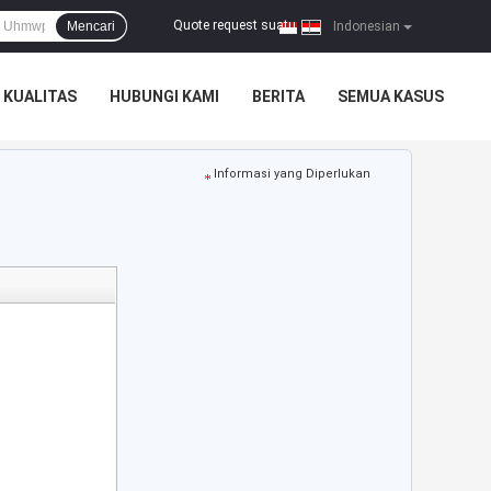
Quote request suatu
Mencari
|
Indonesian
 KUALITAS
HUBUNGI KAMI
BERITA
SEMUA KASUS
Informasi yang Diperlukan