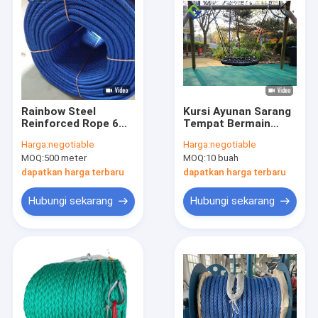
Rainbow Steel
Kursi Ayunan Sarang
Reinforced Rope 6
Tempat Bermain
Strands Polyester
Anak Bulat 100cm
Harga:
negotiable
Harga:
negotiable
Kombinasi
Hitam Dengan Tali
MOQ:
500 meter
MOQ:
10 buah
Gantung
dapatkan harga terbaru
dapatkan harga terbaru
Hubungi sekarang
Hubungi sekarang