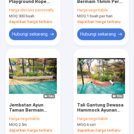
Playground Rope
Bermain 16mm Perak
Tentang kita
Connector
Aluminium Rope
Harga:
discuss personally
Harga:
negotiable
Aluminium 16mm 34g
Crimp Connector
MOQ:
300 buah
MOQ:
1 buah per hari
Tur Pabrik
dapatkan harga terbaru
dapatkan harga terbaru
Kontrol Kualitas
Hubungi sekarang
Hubungi sekarang
Hubungi Kami
Berita
Semua Kasus
Tali Kombinasi Poliester
Jembatan Ayun
Tali Gantung Dewasa
Taman Bermain
Hammock Ayunan
Tali Kombinasi Taman Bermain
Warna Rami
Buatan Tangan
Harga:
negotiable
Harga:
negotiable
150mmx2.5m Tali
Polyester
Tali Kawat Kombinasi
MOQ:
2.5m
MOQ:
6 set
Poliester Untuk
Disesuaikan
Anak-Anak
dapatkan harga terbaru
dapatkan harga terbaru