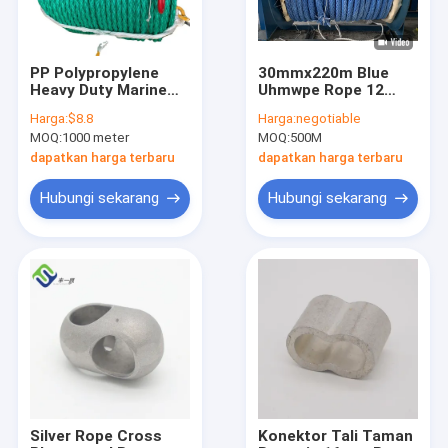
PP Polypropylene
30mmx220m Blue
Heavy Duty Marine
Uhmwpe Rope 12
Rope Combination
Strand Marine
Harga:
$8.8
Harga:
negotiable
48mm 8 Strand
Jalinan Spectra Cord
MOQ:
1000 meter
MOQ:
500M
dapatkan harga terbaru
dapatkan harga terbaru
Hubungi sekarang
Hubungi sekarang
Rumah
Produk
Video
Silver Rope Cross
Konektor Tali Taman