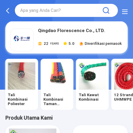
Qingdao Florescence Co., LTD.
22
5.0
Diverifikasi pemasok
YEARS
Tali
Tali
Tali Kawat
12 Stran
Kombinasi
Kombinasi
Kombinasi
UHMWPE 
Poliester
Taman
Bermain
Produk Utama Kami