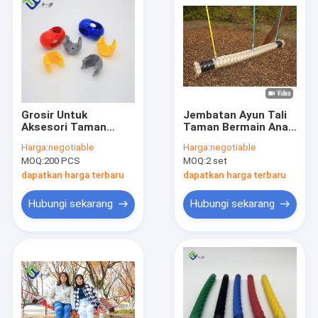
Grosir Untuk
Jembatan Ayun Tali
Aksesori Taman
Taman Bermain Anak
Bermain 16mm
120 * 2500mm
Harga:
negotiable
Harga:
negotiable
Konektor Tali Plastik
Disesuaikan
MOQ:
200 PCS
MOQ:
2 set
dapatkan harga terbaru
dapatkan harga terbaru
Hubungi sekarang
Hubungi sekarang