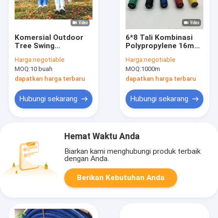
Komersial Outdoor
6*8 Tali Kombinasi
Tree Swing
Polypropylene 16mm
Hammock Seat
6 Strand Untuk
Harga:
negotiable
Harga:
negotiable
Heavy Duty EN1176
Taman Bermain
MOQ:
10 buah
MOQ:
1000m
standar
dapatkan harga terbaru
dapatkan harga terbaru
Hubungi sekarang
Hubungi sekarang
Hemat Waktu Anda
Biarkan kami menghubungi produk terbaik
dengan Anda.
Berikan Kebutuhan Anda