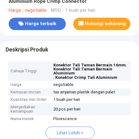
Aluminium Rope Crimp Connector
Harga：negotiable
MOQ：1 buah per hari
Harga terbaik
Hubungi sekarang
Deskripsi Produk
,
Konektor Tali Taman Bermain 16mm
Konektor Tali Taman Bermain
Cahaya Tinggi
Aluminium
,
Konektor Crimp Tali Aluminium
Harga
negotiable
Kemasan rincian
tas anyaman plastik dengan palet
Kuantitas min Order
1 buah per hari
Menyediakan
20 pcs per hari
kemampuan
Nama merek
Florescence
Lihat Lebih