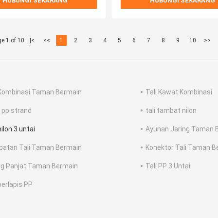
HUBUNGI SEKARANG
HUBUNGI SEKARANG
e 1 of 10
|<
<<
1
2
3
4
5
6
7
8
9
10
>>
 Kombinasi Taman Bermain
Tali Kawat Kombinasi
i pp strand
tali tambat nilon
nilon 3 untai
Ayunan Jaring Taman 
atan Tali Taman Bermain
Konektor Tali Taman B
ng Panjat Taman Bermain
Tali PP 3 Untai
berlapis PP