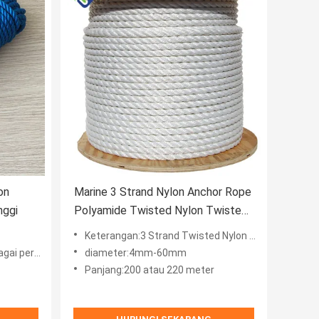
on
Marine 3 Strand Nylon Anchor Rope
nggi
Polyamide Twisted Nylon Twisted
Cord
Keterangan:3 Strand Twisted Nylon Polyamide Boat Marine Mooring Anchor Rope
ntaan Anda
diameter:4mm-60mm
Panjang:200 atau 220 meter