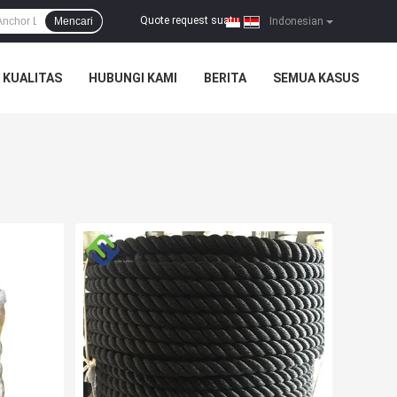
Quote request suatu
Mencari
|
Indonesian
 KUALITAS
HUBUNGI KAMI
BERITA
SEMUA KASUS