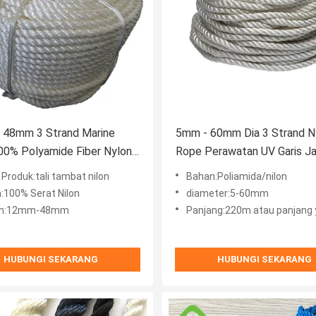
 48mm 3 Strand Marine
5mm - 60mm Dia 3 Strand N
00% Polyamide Fiber Nylon
Rope Perawatan UV Garis J
g Rope
Laut
Produk:tali tambat nilon
Bahan:Poliamida/nilon
:100% Serat Nilon
diameter:5-60mm
an:12mm-48mm
Panjang:220m atau panjang yang d
HUBUNGI SEKARANG
HUBUNGI SEKARANG