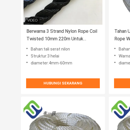
Berwarna 3 Strand Nylon Rope Coil
Tahan U
Twisted 10mm 220m Untuk
Rope Wh
Kelautan
Bahan:tali serat nilon
Bahan
Struktur:3 helai
Warna:W
diameter:4mm-60mm
diame
HUBUNGI SEKARANG