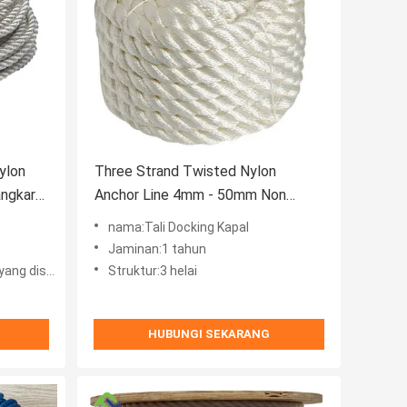
ylon
Three Strand Twisted Nylon
angkar
Anchor Line 4mm - 50mm Non
Floating Dengan Thimble
nama:Tali Docking Kapal
Jaminan:1 tahun
isesuaikan
Struktur:3 helai
HUBUNGI SEKARANG