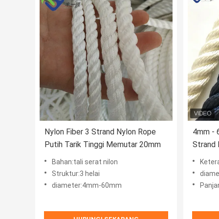
Nylon Fiber 3 Strand Nylon Rope
4mm - 
Putih Tarik Tinggi Memutar 20mm
Strand
Untuk K
Bahan:tali serat nilon
Keterangan:4
Struktur:3 helai
diam
diameter:4mm-60mm
Panja