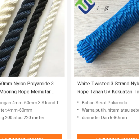
60mm Nylon Polyamide 3
White Twisted 3 Strand Nyl
 Mooring Rope Memutar
Rope Tahan UV Kekuatan Ti
elautan
mm-60mm 3 Strand Twisted Nylon Polyamide Marine Mooring Rope
Bahan:Serat Poliamida
eter:4mm-60mm
Warna:putih, hitam atau sebagai permi
ng:200 atau 220 meter
diameter:Dari 6-80mm