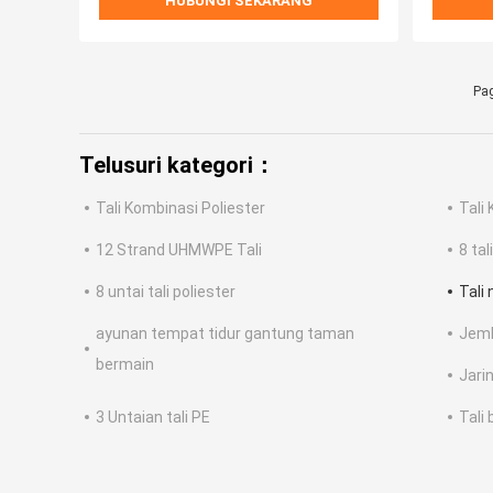
HUBUNGI SEKARANG
Pag
Telusuri kategori：
Tali Kombinasi Poliester
Tali
12 Strand UHMWPE Tali
8 tal
8 untai tali poliester
Tali 
ayunan tempat tidur gantung taman
Jemb
bermain
Jari
3 Untaian tali PE
Tali 