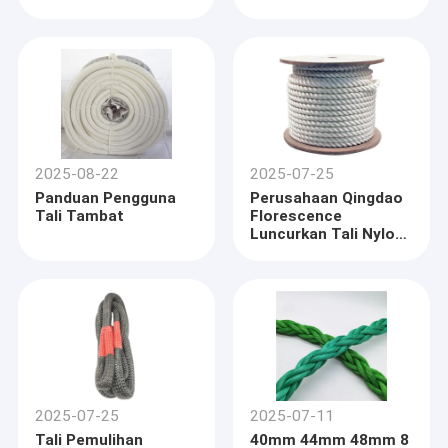
Florescence
2025-08-22
2025-07-25
Panduan Pengguna
Perusahaan Qingdao
Tali Tambat
Florescence
Luncurkan Tali Nylon
3 Untaian: Kuat,
Fleksibel & Dapat
Diandalkan
Rumah
Qingdao Florescence, didirikan pada tahun 2005, adalah
produsen taman bermain tali profesional di Shandong, Cina
Produk
dengan pengalaman yang kaya dalam produksi, Penelitian &
Pengembangan, penjualan dan layanan.Produk taman bermain
2025-07-25
2025-07-11
Video
kami mencakup berbagai jenis yang berbeda, such as
Tali Pemulihan
40mm 44mm 48mm 8
playground combination ropes (SGS certified), rope connectors,