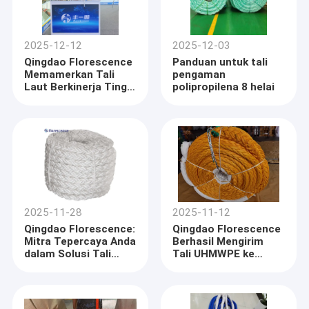
2025-12-12
2025-12-03
Qingdao Florescence
Panduan untuk tali
Memamerkan Tali
pengaman
Laut Berkinerja Tinggi
polipropilena 8 helai
di Marintec China
2025
2025-11-28
2025-11-12
Qingdao Florescence:
Qingdao Florescence
Mitra Tepercaya Anda
Berhasil Mengirim
dalam Solusi Tali
Tali UHMWPE ke
Laut
Pasar UEA