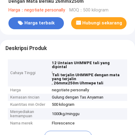
Dengan Mata Berliku 26mmx250m
Harga：negotiate personally
MOQ：500 kilogram
Harga terbaik
Hubungi sekarang
Deskripsi Produk
12 Untaian UHMWPE tali yang
dipintal
,
Cahaya Tinggi
Tali terjalin UHMWPE dengan mata
yang terjalin
,
26mmx250m Uhmwpe tali
Harga
negotiate personally
Kemasan rincian
Gulung dengan Tas Anyaman
Kuantitas min Order
500 kilogram
Menyediakan
1000kg/minggu
kemampuan
Nama merek
Florescence