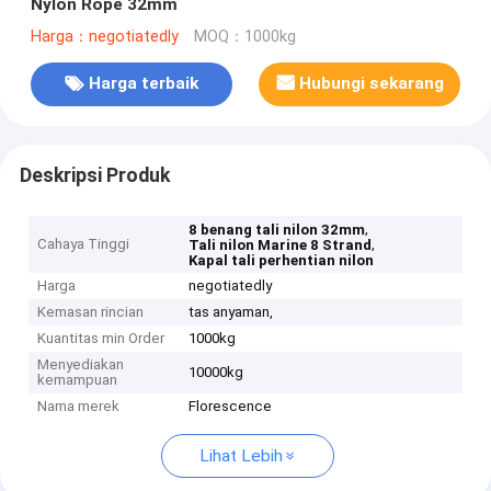
Nylon Rope 32mm
Harga：negotiatedly
MOQ：1000kg
Harga terbaik
Hubungi sekarang
Deskripsi Produk
,
8 benang tali nilon 32mm
Cahaya Tinggi
,
Tali nilon Marine 8 Strand
Kapal tali perhentian nilon
Harga
negotiatedly
Kemasan rincian
tas anyaman,
Kuantitas min Order
1000kg
Menyediakan
10000kg
kemampuan
Nama merek
Florescence
Lihat Lebih