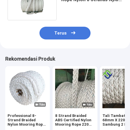
Rope 32mm
Terus
Rekomendasi Produk
Professional 8-
8 Strand Braided
Tali Tambat N
Strand Braided
ABS Certified Nylon
68mm X 220m
Nylon Mooring Rope
Mooring Rope 220m
Sambung 2 Met
ABS Certified Eco-
untuk Marine
Kedua Ujung T