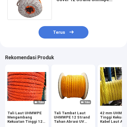
Rope Tailing Rope Untuk
Kapal
Terus
Rekomendasi Produk
Tali Laut UHMWPE
Tali Tambat Laut
42 mm UHMW
Mengambang
UHMWPE 12 Strand
Tinggi Kekuat
Kekuatan Tinggi 12
Tahan Abrasi UV
Kabel Laut Air
Untai dengan
Kekuatan Tinggi
Terapung untu