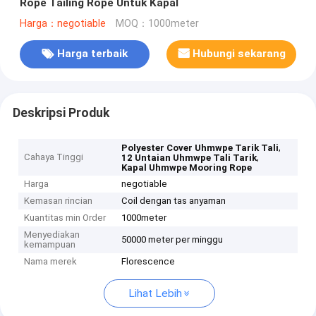
Rope Tailing Rope Untuk Kapal
Harga：negotiable
MOQ：1000meter
Harga terbaik
Hubungi sekarang
Deskripsi Produk
,
Polyester Cover Uhmwpe Tarik Tali
Cahaya Tinggi
,
12 Untaian Uhmwpe Tali Tarik
Kapal Uhmwpe Mooring Rope
Harga
negotiable
Kemasan rincian
Coil dengan tas anyaman
Kuantitas min Order
1000meter
Menyediakan
50000 meter per minggu
kemampuan
Nama merek
Florescence
Lihat Lebih