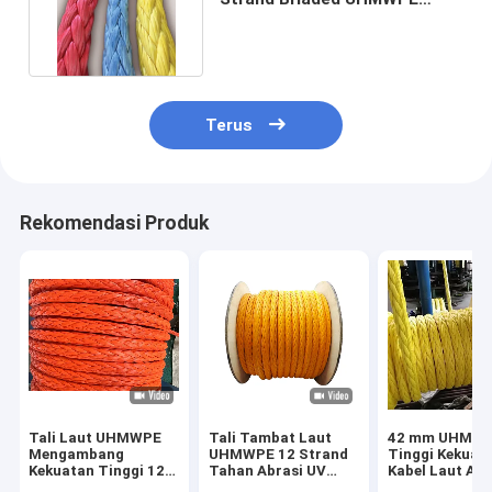
Mooring Rope Tailing Rope
Terus
Rekomendasi Produk
Tali Laut UHMWPE
Tali Tambat Laut
42 mm UHMW
Mengambang
UHMWPE 12 Strand
Tinggi Kekuat
Kekuatan Tinggi 12
Tahan Abrasi UV
Kabel Laut Air
Untai dengan
Kekuatan Tinggi
Terapung untu