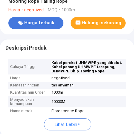
Mooring Rope Tailing Rope
Harga：negotived
MOQ：1000m
Harga terbaik
Hubungi sekarang
Deskripsi Produk
,
Kabel perekat UHMWPE yang dibalut
Cahaya Tinggi
,
Kabel pasang UHMWPE terapung
UHMWPE Ship Towing Rope
Harga
negotived
Kemasan rincian
tas anyaman
Kuantitas min Order
1000m
Menyediakan
10000M
kemampuan
Nama merek
Florescence Rope
Lihat Lebih