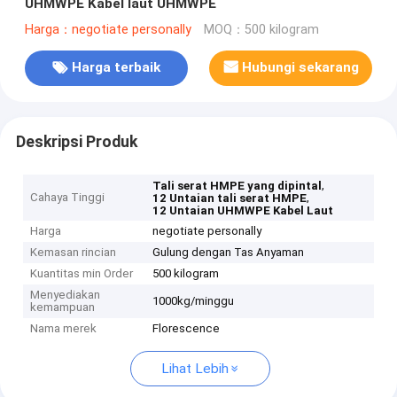
UHMWPE Kabel laut UHMWPE
Harga：negotiate personally
MOQ：500 kilogram
Harga terbaik
Hubungi sekarang
Deskripsi Produk
,
Tali serat HMPE yang dipintal
Cahaya Tinggi
,
12 Untaian tali serat HMPE
12 Untaian UHMWPE Kabel Laut
Harga
negotiate personally
Kemasan rincian
Gulung dengan Tas Anyaman
Kuantitas min Order
500 kilogram
Menyediakan
1000kg/minggu
kemampuan
Nama merek
Florescence
Lihat Lebih