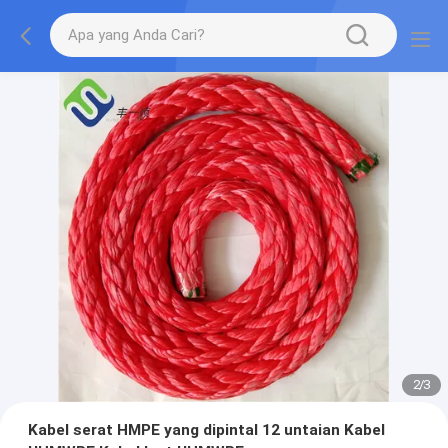
2
/
3
Kabel serat HMPE yang dipintal 12 untaian Kabel