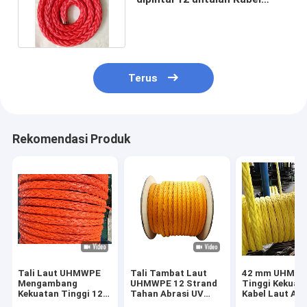
UHMWPE Kabel laut UHMWPE
Terus
Rekomendasi Produk
Tali Laut UHMWPE
Tali Tambat Laut
42 mm UHMW
Mengambang
UHMWPE 12 Strand
Tinggi Kekuat
Kekuatan Tinggi 12
Tahan Abrasi UV
Kabel Laut Air
Untai dengan
Kekuatan Tinggi
Terapung untu