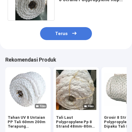
Untuk Pengiriman
Terus
Rekomendasi Produk
Tahan UV 8 Untaian
Tali Laut
Grosir 8 Stran
PP Tali 60mm 200m
Polypropylene Pp 8
Polypropylene
Terapung
Strand 48mm-80mm
Dipaku Tali Ma
Polypropylene
Warna Putih Dengan
Mooring untuk