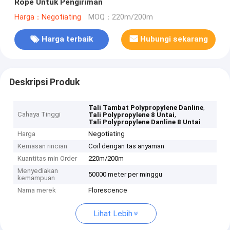
Rope Untuk Pengiriman
Harga：Negotiating
MOQ：220m/200m
Harga terbaik
Hubungi sekarang
Deskripsi Produk
,
Tali Tambat Polypropylene Danline
Cahaya Tinggi
,
Tali Polypropylene 8 Untai
Tali Polypropylene Danline 8 Untai
Harga
Negotiating
Kemasan rincian
Coil dengan tas anyaman
Kuantitas min Order
220m/200m
Menyediakan
50000 meter per minggu
kemampuan
Nama merek
Florescence
Lihat Lebih