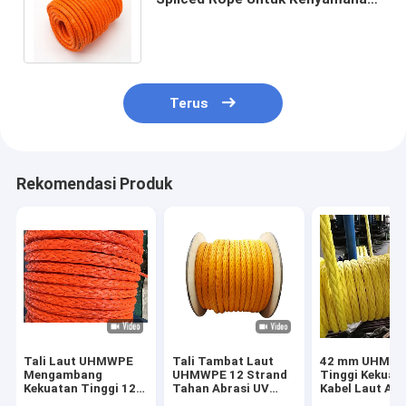
Industri Pertambangan Militer
Kelautan
Terus
Rekomendasi Produk
Tali Laut UHMWPE
Tali Tambat Laut
42 mm UHMW
Mengambang
UHMWPE 12 Strand
Tinggi Kekuat
Kekuatan Tinggi 12
Tahan Abrasi UV
Kabel Laut Air
Untai dengan
Kekuatan Tinggi
Terapung untu