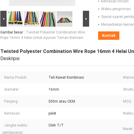
Kemasan rincian:
Waktu pengiriman:
Syarat-syarat pemb
Menyediakan kema
Gambar besar :
Twisted Polyester Combination Wire
Kontak
Rope 16mm 4 Helai Untuk Ayunan Taman Bermain
Twisted Polyester Combination Wire Rope 16mm 4 Helai U
Deskripsi
Nama Produk:
Tali Kawat Kombinasi
Warna
diameter:
16mm
Struktu
Panjang:
500m atau OEM
MOQ:
Kemasan:
palet
Waktu 
Jangka waktu
Oleh T/T
Merek:
pembayaran: