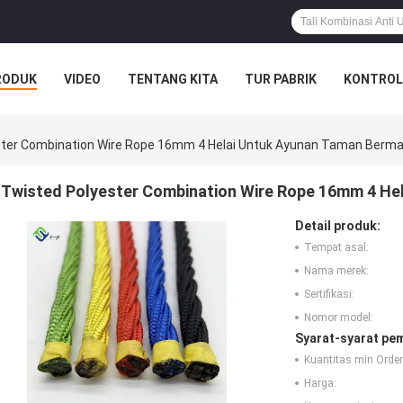
RODUK
VIDEO
TENTANG KITA
TUR PABRIK
KONTROL
ster Combination Wire Rope 16mm 4 Helai Untuk Ayunan Taman Berma
Twisted Polyester Combination Wire Rope 16mm 4 He
Detail produk:
Tempat asal:
Nama merek:
Sertifikasi:
Nomor model:
Syarat-syarat pe
Kuantitas min Order
Harga: