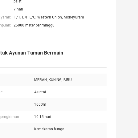
palet
7 hari
ayaran:
T/T, D/P, L/C, Western Union, MoneyGram
mpuan:
25000 meter per minggu
ntuk Ayunan Taman Bermain
:
MERAH, KUNING, BIRU
r:
4 untai
1000m
pengiriman:
10-15 hari
Kemekaran bunga