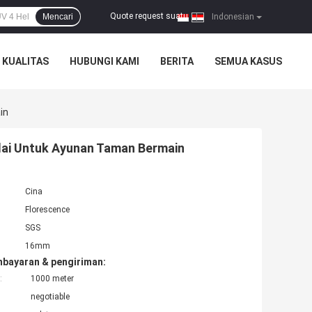
Quote request suatu
Mencari
|
Indonesian
 KUALITAS
HUBUNGI KAMI
BERITA
SEMUA KASUS
in
lai Untuk Ayunan Taman Bermain
Cina
Florescence
SGS
16mm
mbayaran & pengiriman:
:
1000 meter
negotiable