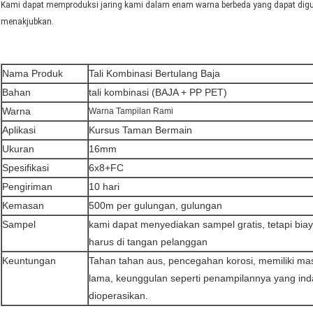
Kami dapat memproduksi jaring kami dalam enam warna berbeda yang dapat dig
menakjubkan.
Nama Produk
Tali Kombinasi Bertulang Baja
Bahan
tali kombinasi (BAJA + PP PET)
Warna
Warna Tampilan Rami
Aplikasi
Kursus Taman Bermain
Ukuran
16mm
Spesifikasi
6x8+FC
Pengiriman
10 hari
Kemasan
500m per gulungan, gulungan
Sampel
kami dapat menyediakan sampel gratis, tetapi bia
harus di tangan pelanggan
Keuntungan
Tahan tahan aus, pencegahan korosi, memiliki ma
lama, keunggulan seperti penampilannya yang in
dioperasikan.