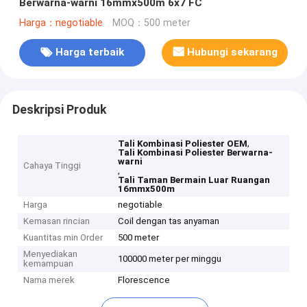
Berwarna-warni 16mmx500m 6x7 FC
Harga：negotiable
MOQ：500 meter
Harga terbaik
Hubungi sekarang
Deskripsi Produk
,
Tali Kombinasi Poliester OEM
Tali Kombinasi Poliester Berwarna-
warni
Cahaya Tinggi
,
Tali Taman Bermain Luar Ruangan
16mmx500m
Harga
negotiable
Kemasan rincian
Coil dengan tas anyaman
Kuantitas min Order
500 meter
Menyediakan
100000 meter per minggu
kemampuan
Nama merek
Florescence