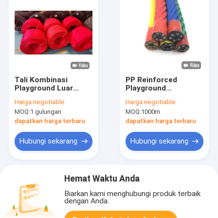
Tali Kombinasi
PP Reinforced
Playground Luar
Playground
Ruangan 6-Untai
Combination Rope
Harga:
negotiable
Harga:
negotiable
Dikepang 500m Untuk
UV stabil Untuk
MOQ:
1 gulungan
MOQ:
1000m
Jaring Panjat
Climbing Bridge
dapatkan harga terbaru
dapatkan harga terbaru
Hubungi sekarang
Hubungi sekarang
Hemat Waktu Anda
Biarkan kami menghubungi produk terbaik
dengan Anda.