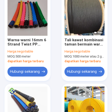
Warna-warni 16mm 6
Tali kawat kombinasi
Strand Twist PP
taman bermain warna
Multifilament
hitam 16mm*500m
Harga:
negotiable
Harga:
negotiable
Combination Rope
dengan ketahanan UV
MOQ:
500 meter
MOQ:
1000 meter atau 2 gulungan
Untuk Climber
tinggi
dapatkan harga terbaru
dapatkan harga terbaru
Hubungi sekarang
Hubungi sekarang
Rumah
Produk
Video