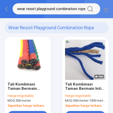
Wear Resist Playground Combination Rope
(102)
Tali Kombinasi
Tali Kombinasi
Taman Bermain
Taman Bermain Inti
Merah Wear Resist
Baja PP Multi PET
Harga:
negotiable
Harga:
negotiable
16mm Nylon Dengan
16mm 18mm Tahan
MOQ:
500 meter
MOQ:
500 meter-1000 meter
Steel Core
UV
dapatkan harga terbaru
dapatkan harga terbaru