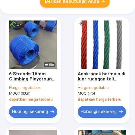
Berikan Kebutuhan Anda
6 Strands 16mm
Anak-anak bermain di
Climbing Playground
luar ruangan tali
Kombinasi Tali Anti
kargo 16mm 6-strand
Harga:
negotiable
Harga:
negotiable
Jamur Untuk Set
taman bermain
MOQ:
1000m
MOQ:
1 rol
Ayunan
polyester kombinasi
tali + FC
dapatkan harga terbaru
dapatkan harga terbaru
Hubungi sekarang
Hubungi sekarang