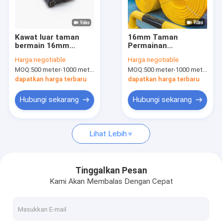
Tentang kita
Tur Pabrik
Kawat luar taman
16mm Taman
bermain 16mm
Permainan
Kontrol Kualitas
taman bermain PP
Kombinasi Wire Rope
Harga:
negotiable
Harga:
negotiable
kombinasi tali 6 helai
500m dengan Warna
MOQ:
500 meter-1000 meter
MOQ:
500 meter-1000 meter
yang Berbeda
Hubungi Kami
dapatkan harga terbaru
dapatkan harga terbaru
Berita
Hubungi sekarang
Hubungi sekarang
Semua Kasus
Lihat Lebih
Tali Kombinasi Poliester
Tinggalkan Pesan
Kami Akan Membalas Dengan Cepat
Tali Kombinasi Taman Bermain
Tali Kawat Kombinasi