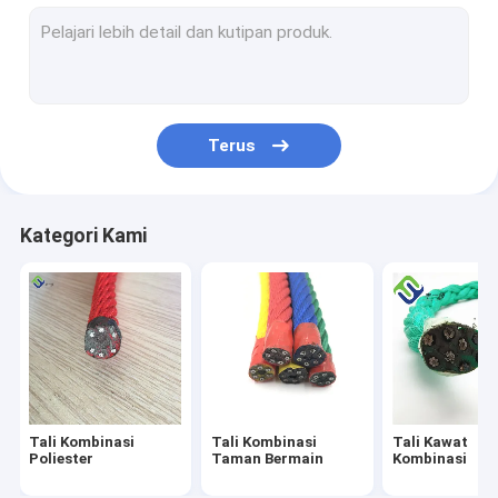
12 Strand UHMWPE Tali
8 tali pp strand
tali tambat nilon
Terus
8 untai tali poliester
Tali nilon 3 untai
Kategori Kami
Ayunan Jaring Taman Bermain
ayunan tempat tidur gantung taman bermain
Jembatan Tali Taman Bermain
Konektor Tali Taman Bermain
Tali Kombinasi
Tali Kombinasi
Tali Kawat
Jaring Panjat Taman Bermain
Poliester
Taman Bermain
Kombinasi